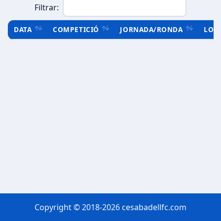
Filtrar:
DATA
COMPETICIÓ
JORNADA/RONDA
LOC
Copyright © 2018-2026 cesabadellfc.com