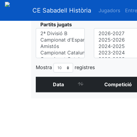
CE Sabadell Història
Jugadors
Entr
Partits jugats
Mostra
registres
Data
Competició