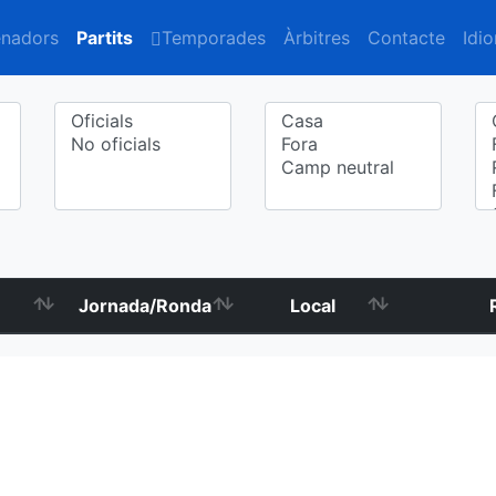
enadors
Partits
Temporades
Àrbitres
Contacte
Idi
Jornada/Ronda
Local