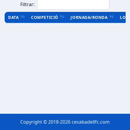
Filtrar:
DATA
COMPETICIÓ
JORNADA/RONDA
LOC
Copyright © 2018-2026 cesabadellfc.com