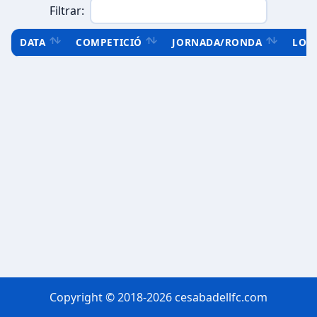
Filtrar:
DATA
COMPETICIÓ
JORNADA/RONDA
LOC
Copyright © 2018-2026 cesabadellfc.com