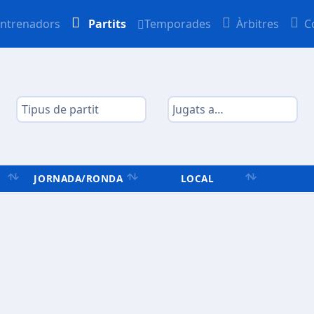
ntrenadors
Partits
Temporades
Àrbitres
C
JORNADA/RONDA
LOCAL