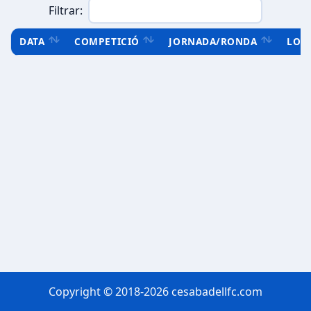
Filtrar:
DATA
COMPETICIÓ
JORNADA/RONDA
LOC
Copyright © 2018-2026 cesabadellfc.com