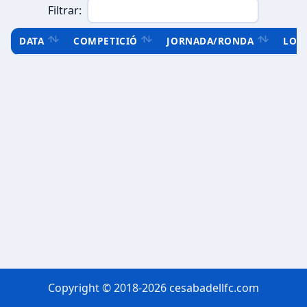
Filtrar:
DATA
COMPETICIÓ
JORNADA/RONDA
LOC
Copyright © 2018-2026 cesabadellfc.com