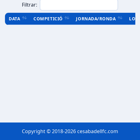
Filtrar:
DATA
COMPETICIÓ
JORNADA/RONDA
LOC
Copyright © 2018-2026 cesabadellfc.com