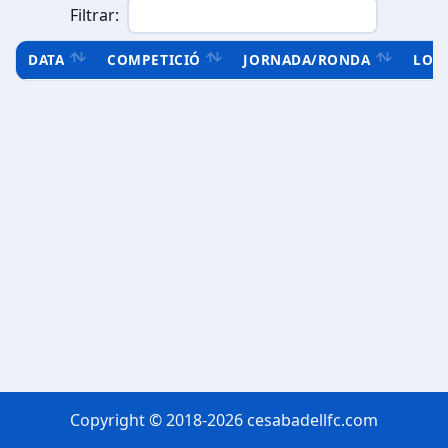
Filtrar:
DATA
COMPETICIÓ
JORNADA/RONDA
LOC
Copyright © 2018-2026 cesabadellfc.com