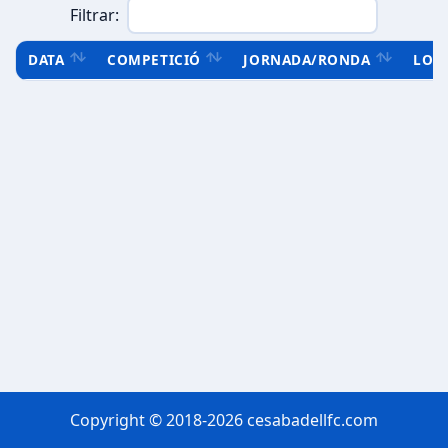
Filtrar:
DATA
COMPETICIÓ
JORNADA/RONDA
LOC
Copyright © 2018-2026 cesabadellfc.com