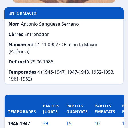
INFORMACIÓ
Nom
Antonio Sangüesa Serrano
Càrrec
Entrenador
Naixement
21.11.0902 · Osorno la Mayor
(Palència)
Defunció
29.06.1986
Temporades
4 (1946-1947, 1947-1948, 1952-1953,
1961-1962)
PARTITS
PARTITS
PARTITS
PA
TEMPORADES
JUGATS
GUANYATS
EMPATATS
PE
1946-1947
39
15
10
14