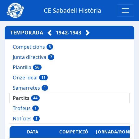
CE Sabadell Història
TEMPORADA
1942-1943
Competicions
3
Junta directiva
7
Plantilla
56
Onze ideal
11
Samarretes
1
Partits
44
Trofeus
1
Notícies
1
DATA
COMPETICIÓ
JORNADA/RONDA