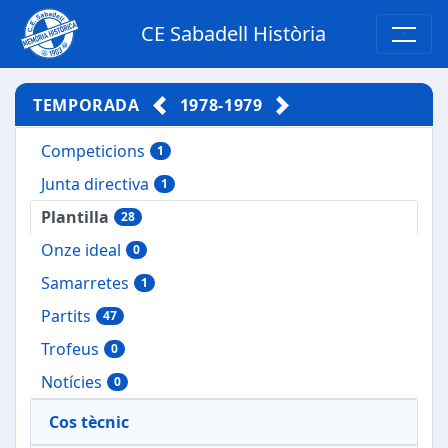
CE Sabadell Història
TEMPORADA
1978-1979
Competicions
1
Junta directiva
1
Plantilla
28
Onze ideal
0
Samarretes
1
Partits
47
Trofeus
0
Notícies
0
Cos tècnic