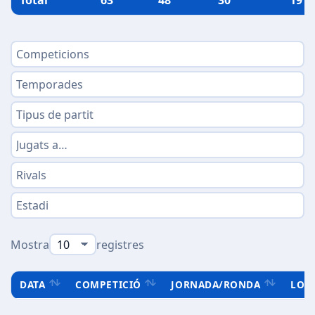
Total
63
48
30
19
Mostra
registres
DATA
COMPETICIÓ
JORNADA/RONDA
LOC