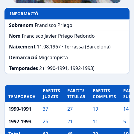
INFORMACIÓ
Sobrenom
Francisco Priego
Nom
Francisco Javier Priego Redondo
Naixement
11.08.1967 · Terrassa (Barcelona)
Demarcació
Migcampista
Temporades
2 (1990-1991, 1992-1993)
PARTITS
PARTITS
PARTITS
PART
TEMPORADA
JUGATS
TITULAR
COMPLETS
SUP
1990-1991
37
27
19
14
1992-1993
26
21
11
5