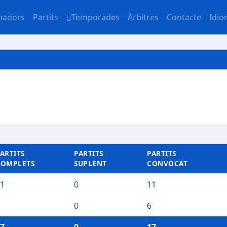
nadors
Partits
Temporades
Àrbitres
Contacte
Idi
ARTITS
PARTITS
PARTITS
COMPLETS
SUPLENT
CONVOCAT
1
0
11
0
6