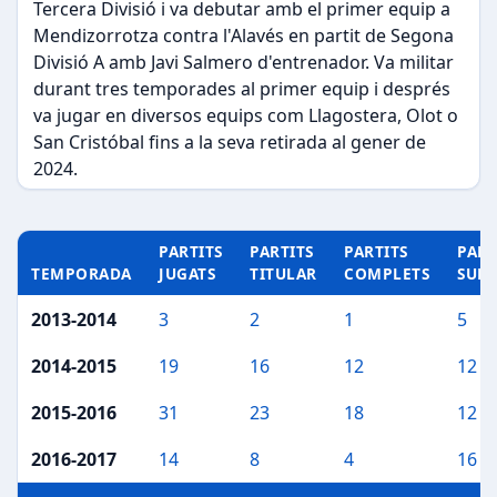
Tercera Divisió i va debutar amb el primer equip a
Mendizorrotza contra l'Alavés en partit de Segona
Divisió A amb Javi Salmero d'entrenador. Va militar
durant tres temporades al primer equip i després
va jugar en diversos equips com Llagostera, Olot o
San Cristóbal fins a la seva retirada al gener de
2024.
PARTITS
PARTITS
PARTITS
PART
TEMPORADA
JUGATS
TITULAR
COMPLETS
SUP
2013-2014
3
2
1
5
2014-2015
19
16
12
12
2015-2016
31
23
18
12
2016-2017
14
8
4
16