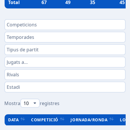
Total
67
49
35
45
Mostra
registres
DATA
COMPETICIÓ
JORNADA/RONDA
LOC