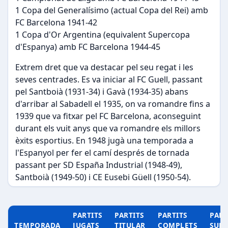
1 Copa del Generalísimo (actual Copa del Rei) amb
FC Barcelona 1941-42
1 Copa d'Or Argentina (equivalent Supercopa
d'Espanya) amb FC Barcelona 1944-45
Extrem dret que va destacar pel seu regat i les
seves centrades. Es va iniciar al FC Guell, passant
pel Santboià (1931-34) i Gavà (1934-35) abans
d'arribar al Sabadell el 1935, on va romandre fins a
1939 que va fitxar pel FC Barcelona, aconseguint
durant els vuit anys que va romandre els millors
èxits esportius. En 1948 jugà una temporada a
l'Espanyol per fer el camí després de tornada
passant per SD España Industrial (1948-49),
Santboià (1949-50) i CE Eusebi Güell (1950-54).
PARTITS
PARTITS
PARTITS
PART
TEMPORADA
JUGATS
TITULAR
COMPLETS
SUP