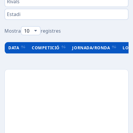
Mostra
registres
DATA
COMPETICIÓ
JORNADA/RONDA
LOC