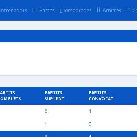
Entrenadors
Partits
Temporades
Àrbitres
C
ARTITS
PARTITS
PARTITS
COMPLETS
SUPLENT
CONVOCAT
0
1
1
3