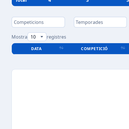
Total
4
3
3
Mostra
registres
DATA
COMPETICIÓ