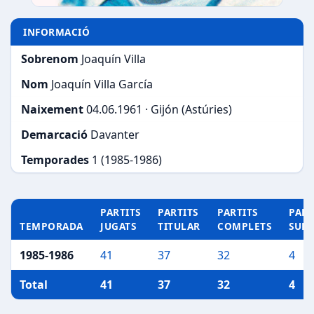
INFORMACIÓ
Sobrenom
Joaquín Villa
Nom
Joaquín Villa García
Naixement
04.06.1961 · Gijón (Astúries)
Demarcació
Davanter
Temporades
1 (1985-1986)
PARTITS
PARTITS
PARTITS
PART
TEMPORADA
JUGATS
TITULAR
COMPLETS
SUP
1985-1986
41
37
32
4
Total
41
37
32
4