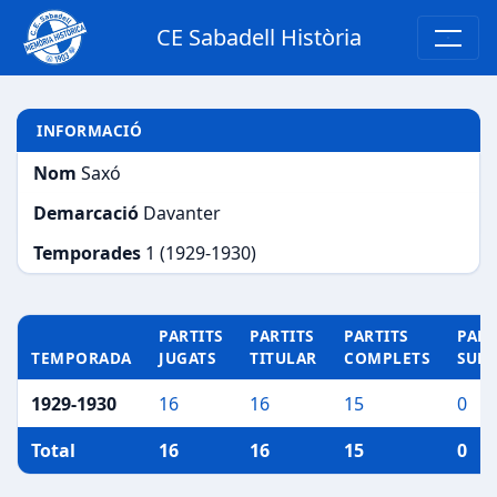
CE Sabadell Història
INFORMACIÓ
Nom
Saxó
Demarcació
Davanter
Temporades
1 (1929-1930)
PARTITS
PARTITS
PARTITS
PART
TEMPORADA
JUGATS
TITULAR
COMPLETS
SUP
1929-1930
16
16
15
0
Total
16
16
15
0