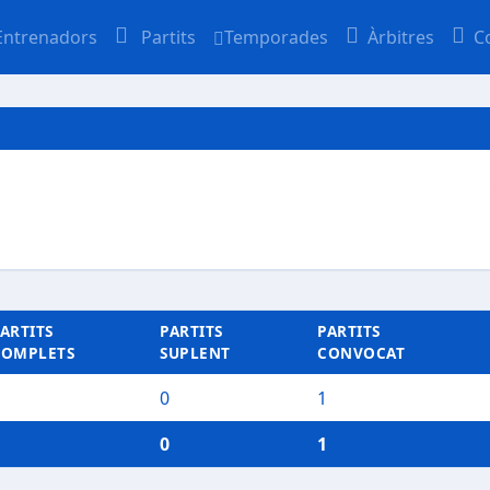
Entrenadors
Partits
Temporades
Àrbitres
C
ARTITS
PARTITS
PARTITS
COMPLETS
SUPLENT
CONVOCAT
0
1
0
1