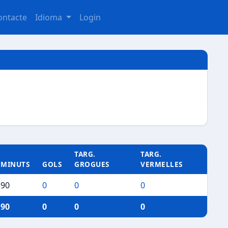
ontacte
Idioma
Login
TARG.
TARG.
MINUTS
GOLS
GROGUES
VERMELLES
90
0
0
0
90
0
0
0