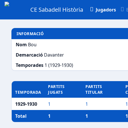
CE Sabadell Història
Jugadors
INFORMACIÓ
Nom
Bou
Demarcació
Davanter
Temporades
1 (1929-1930)
PARTITS
PARTITS
P
TEMPORADA
JUGATS
TITULAR
1929-1930
1
1
1
Total
1
1
1