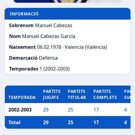
INFORMACIÓ
Sobrenom
Manuel Cabezas
Nom
Manuel Cabezas García
Naixement
06.02.1978 · Valencia (València)
Demarcació
Defensa
Temporades
1 (2002-2003)
PARTITS
PARTITS
PARTITS
PART
TEMPORADA
JUGATS
TITULAR
COMPLETS
SUP
2002-2003
29
25
17
4
Total
29
25
17
4