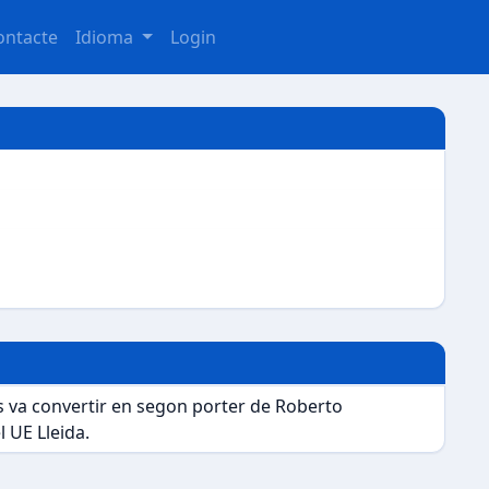
ontacte
Idioma
Login
es va convertir en segon porter de Roberto
l UE Lleida.