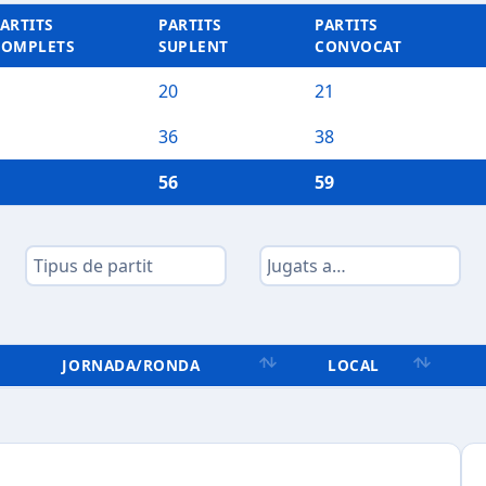
ARTITS
PARTITS
PARTITS
COMPLETS
SUPLENT
CONVOCAT
20
21
36
38
56
59
JORNADA/RONDA
LOCAL