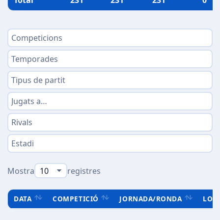
Total
231
231
231
0
Mostra
registres
DATA
COMPETICIÓ
JORNADA/RONDA
LOC