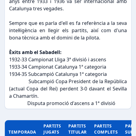
anys entre 1933 i 1936 va ser internacional amb
Catalunya tres vegades.
Sempre que es parla d'ell es fa referència a la seva
intel·ligència en llegir els partits, així com d'una
bona tècnica amb el domini de la pilota.
Èxits amb el Sabadell:
1932-33 Campionat Lliga 3ª divisió i ascens
1933-34 Campionat Catalunya 1ª categoria
1934-35 Subcampió Catalunya 1ª categoria
Subcampió Copa President de la República
(actual Copa del Rei) perdent 3-0 davant el Sevilla
a Chamartín.
Disputa promoció d'ascens a 1ª divisió
PARTITS
PARTITS
PARTITS
PART
TEMPORADA
JUGATS
TITULAR
COMPLETS
SUP