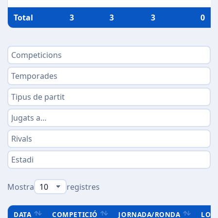
Total
3
3
3
0
Mostra
registres
DATA
COMPETICIÓ
JORNADA/RONDA
LOC