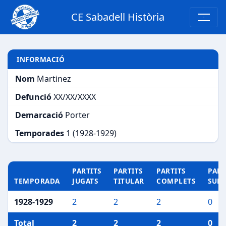
CE Sabadell Història
INFORMACIÓ
Nom
Martinez
Defunció
XX/XX/XXXX
Demarcació
Porter
Temporades
1 (1928-1929)
PARTITS
PARTITS
PARTITS
PART
TEMPORADA
JUGATS
TITULAR
COMPLETS
SUP
1928-1929
2
2
2
0
Total
2
2
2
0