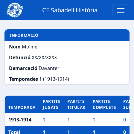
CE Sabadell Història
INFORMACIÓ
Nom
Moliné
Defunció
XX/XX/XXXX
Demarcació
Davanter
Temporades
1 (1913-1914)
PARTITS
PARTITS
PARTITS
PART
TEMPORADA
JUGATS
TITULAR
COMPLETS
SUP
1913-1914
1
1
1
0
Total
1
1
1
0