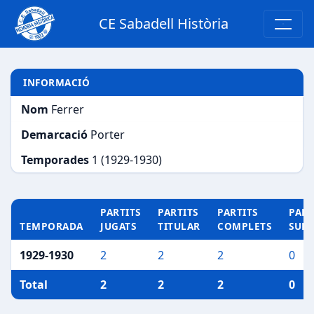
CE Sabadell Història
INFORMACIÓ
Nom
Ferrer
Demarcació
Porter
Temporades
1 (1929-1930)
PARTITS
PARTITS
PARTITS
PART
TEMPORADA
JUGATS
TITULAR
COMPLETS
SUP
1929-1930
2
2
2
0
Total
2
2
2
0