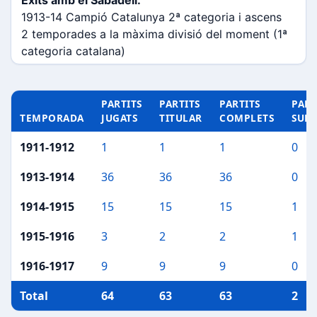
Èxits amb el Sabadell:
1913-14 Campió Catalunya 2ª categoria i ascens
2 temporades a la màxima divisió del moment (1ª
categoria catalana)
PARTITS
PARTITS
PARTITS
PART
TEMPORADA
JUGATS
TITULAR
COMPLETS
SUP
1911-1912
1
1
1
0
1913-1914
36
36
36
0
1914-1915
15
15
15
1
1915-1916
3
2
2
1
1916-1917
9
9
9
0
Total
64
63
63
2