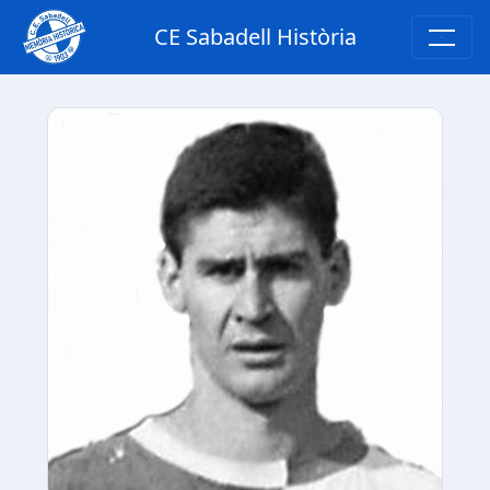
CE Sabadell Història