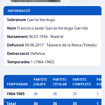
INFORMACIÓ
Sobrenom
García Verdugo
Nom
Francisco Javier García Verdugo Garrido
Naixement
06.07.1934 · Madrid
Defunció
09.06.2017 · Talavera de la Reina (Toledo)
Demarcació
Defensa
Temporades
1 (1964-1965)
PARTITS
PARTITS
PARTITS
PART
TEMPORADA
JUGATS
TITULAR
COMPLETS
SUP
1964-1965
36
36
35
1
Total
36
36
35
1