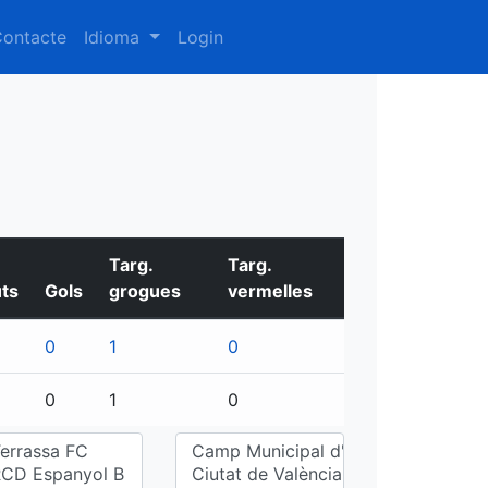
ontacte
Idioma
Login
Targ.
Targ.
ts
Gols
grogues
vermelles
0
1
0
0
1
0