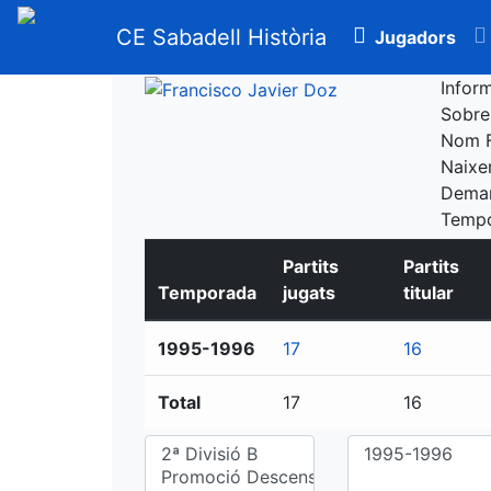
CE Sabadell Història
Jugadors
Infor
Sobr
Nom
Naix
Dema
Temp
Partits
Partits
Temporada
jugats
titular
1995-1996
17
16
Total
17
16