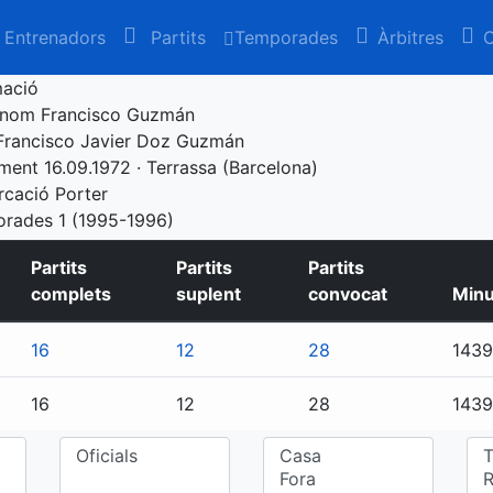
Entrenadors
Partits
Temporades
Àrbitres
C
mació
enom
Francisco Guzmán
Francisco Javier Doz Guzmán
ement
16.09.1972 · Terrassa (Barcelona)
rcació
Porter
orades
1 (1995-1996)
Partits
Partits
Partits
complets
suplent
convocat
Minu
16
12
28
1439
16
12
28
1439