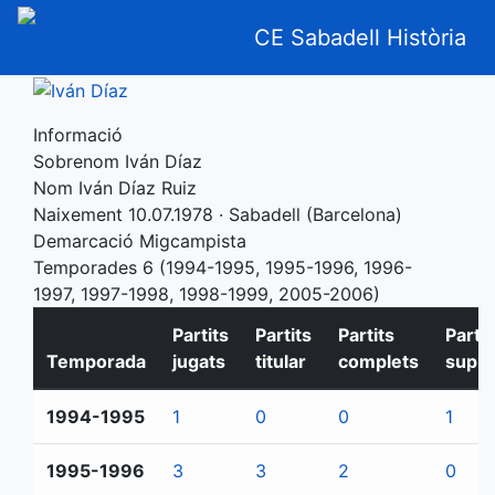
CE Sabadell Història
Informació
Sobrenom
Iván Díaz
Nom
Iván Díaz Ruiz
Naixement
10.07.1978 · Sabadell (Barcelona)
Demarcació
Migcampista
Temporades
6 (1994-1995, 1995-1996, 1996-
1997, 1997-1998, 1998-1999, 2005-2006)
Partits
Partits
Partits
Partit
Temporada
jugats
titular
complets
suple
1994-1995
1
0
0
1
1995-1996
3
3
2
0