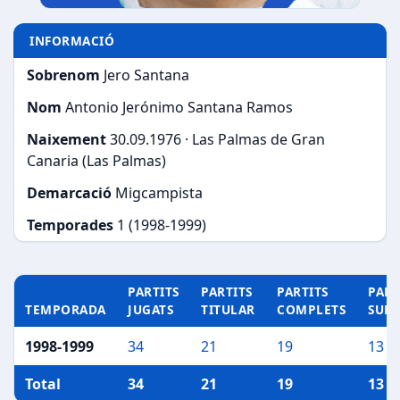
INFORMACIÓ
Sobrenom
Jero Santana
Nom
Antonio Jerónimo Santana Ramos
Naixement
30.09.1976 · Las Palmas de Gran
Canaria (Las Palmas)
Demarcació
Migcampista
Temporades
1 (1998-1999)
PARTITS
PARTITS
PARTITS
PART
TEMPORADA
JUGATS
TITULAR
COMPLETS
SUP
1998-1999
34
21
19
13
Total
34
21
19
13