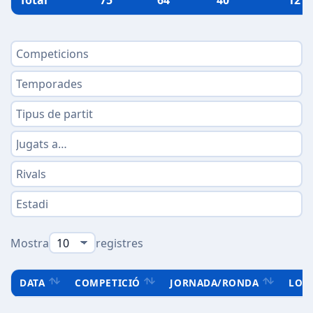
Total
75
64
40
12
Mostra
registres
DATA
COMPETICIÓ
JORNADA/RONDA
LOC