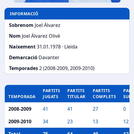
INFORMACIÓ
Sobrenom
Joel Álvarez
Nom
Joel Álvarez Olivé
Naixement
31.01.1978 · Lleida
Demarcació
Davanter
Temporades
2 (2008-2009, 2009-2010)
PARTITS
PARTITS
PARTITS
PART
TEMPORADA
JUGATS
TITULAR
COMPLETS
SUP
2008-2009
41
41
27
0
2009-2010
34
23
13
12