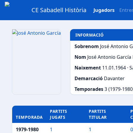
CE Sabadell Història
Jugadors
Entre
INFORMACIÓ
Sobrenom
José Antonio G
Nom
José Antonio García
Naixement
11.01.1964 · 
Demarcació
Davanter
Temporades
3 (1979-1980
PARTITS
PARTITS
P
TEMPORADA
JUGATS
TITULAR
1979-1980
1
1
0