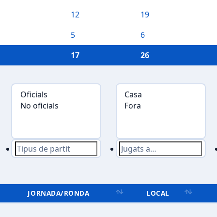
12
19
5
6
17
26
JORNADA/RONDA
LOCAL