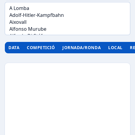
DATA
COMPETICIÓ
JORNADA/RONDA
LOCAL
R