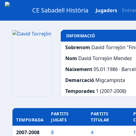
CE Sabadell Història
Jugadors
Entre
INFORMACIÓ
Sobrenom
David Torrejón "Fin
Nom
David Torrejón Mendez
Naixement
05.01.1986 · Barce
Demarcació
Migcampista
Temporades
1 (2007-2008)
PARTITS
PARTITS
P
TEMPORADA
JUGATS
TITULAR
2007-2008
8
4
1