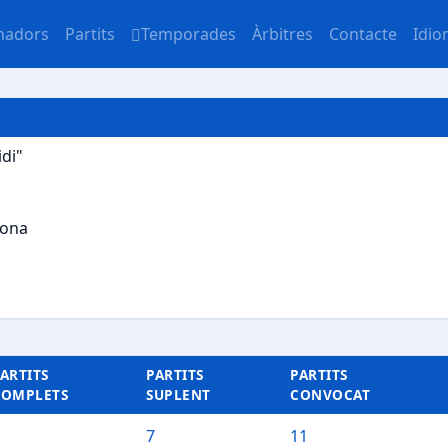
nadors
Partits
Temporades
Àrbitres
Contacte
Idi
idi"
lona
ARTITS
PARTITS
PARTITS
COMPLETS
SUPLENT
CONVOCAT
7
11