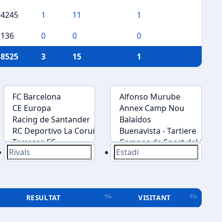
4245
1
11
1
136
0
0
0
8525
3
15
1
RESULTAT
VISITANT