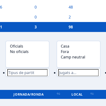
6
0
48
0
2
1
3
98
JORNADA/RONDA
LOCAL