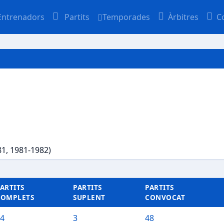
Entrenadors
Partits
Temporades
Àrbitres
C
81, 1981-1982)
ARTITS
PARTITS
PARTITS
COMPLETS
SUPLENT
CONVOCAT
4
3
48