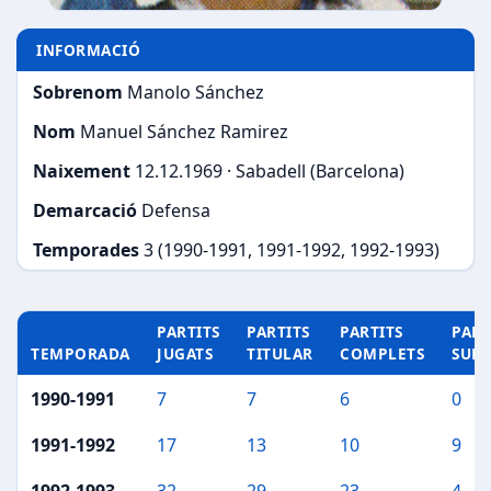
INFORMACIÓ
Sobrenom
Manolo Sánchez
Nom
Manuel Sánchez Ramirez
Naixement
12.12.1969 · Sabadell (Barcelona)
Demarcació
Defensa
Temporades
3 (1990-1991, 1991-1992, 1992-1993)
PARTITS
PARTITS
PARTITS
PART
TEMPORADA
JUGATS
TITULAR
COMPLETS
SUP
1990-1991
7
7
6
0
1991-1992
17
13
10
9