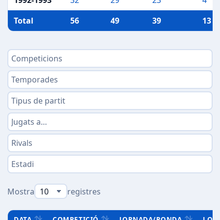
1992-1993
32
29
23
4
Total
56
49
39
13
Mostra
registres
DATA
COMPETICIÓ
JORNADA/RONDA
LOC