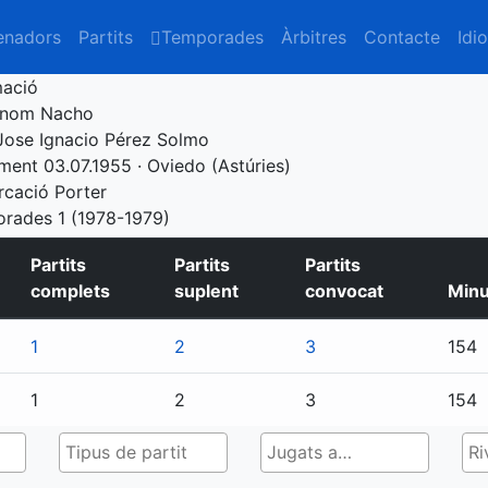
enadors
Partits
Temporades
Àrbitres
Contacte
Idi
mació
enom
Nacho
Jose Ignacio Pérez Solmo
ement
03.07.1955 · Oviedo (Astúries)
rcació
Porter
orades
1 (1978-1979)
Partits
Partits
Partits
complets
suplent
convocat
Minu
1
2
3
154
1
2
3
154