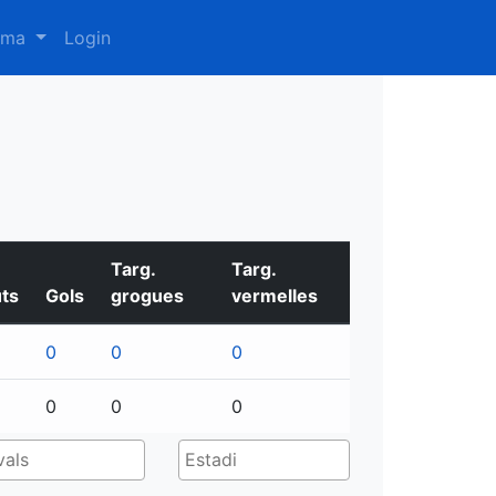
oma
Login
Targ.
Targ.
ts
Gols
grogues
vermelles
0
0
0
0
0
0