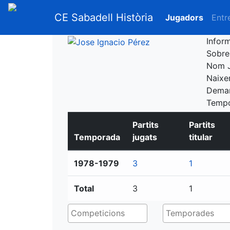
CE Sabadell Història
Jugadors
Entr
Infor
Sobr
Nom
Naix
Dema
Temp
Partits
Partits
Temporada
jugats
titular
1978-1979
3
1
Total
3
1