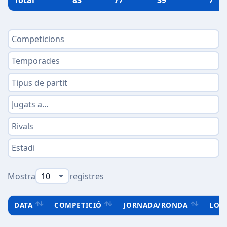
Total
83
77
39
7
Mostra
registres
DATA
COMPETICIÓ
JORNADA/RONDA
LOC