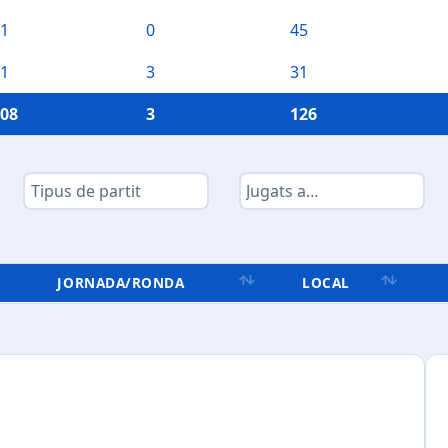
1
0
45
1
3
31
08
3
126
JORNADA/RONDA
LOCAL