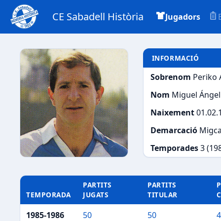
CE Sabadell Història
Jugadors
INFORMACIÓ
Sobrenom
Periko 
Nom
Miguel Ángel
Naixement
01.02.
Demarcació
Migc
Temporades
3 (19
PARTITS
PARTITS
P
TEMPORADA
JUGATS
TITULAR
1985-1986
50
50
4