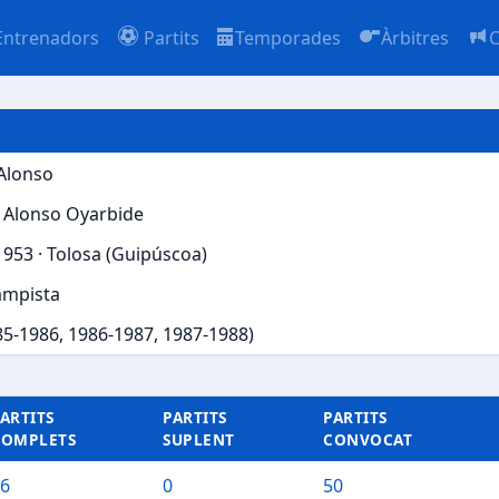
Entrenadors
Partits
Temporades
Àrbitres
C
Alonso
 Alonso Oyarbide
1953 · Tolosa (Guipúscoa)
ampista
85-1986, 1986-1987, 1987-1988)
ARTITS
PARTITS
PARTITS
COMPLETS
SUPLENT
CONVOCAT
6
0
50