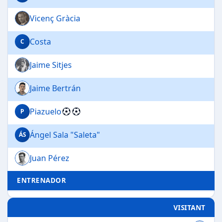
Vicenç Gràcia
Costa
C
Jaime Sitjes
Jaime Bertrán
Piazuelo
P
Ángel Sala "Saleta"
ÁS
Juan Pérez
ENTRENADOR
VISITANT