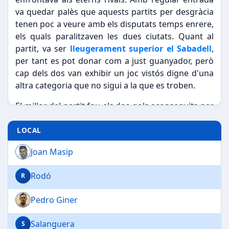
va quedar palès que aquests partits per desgràcia
tenen poc a veure amb els disputats temps enrere,
els quals paralitzaven les dues ciutats. Quant al
partit, va ser
lleugerament superior el Sabadell
,
per tant es pot donar com a just guanyador, però
cap dels dos van exhibir un joc vistós digne d'una
altra categoria que no sigui a la que es troben.
El millor del partit fou els dos gols aconseguits per
Piazuelo
a la primera part. El primer agafant la
pilota a mig camp, on després de desfer-se
LOCAL
d'alguns adversaris engegà una canonada des de
Joan Masip
lluny que fou imparable. El segon, també molt
vistós va ser aconseguit empalmant un gran xut a
Rodó
R
la mitja volta. A la segona part Bonaventura va
rematar una centrada de Lavilla per deixar el
Pedro Giner
marcador en dos a un.
Salanguera
S