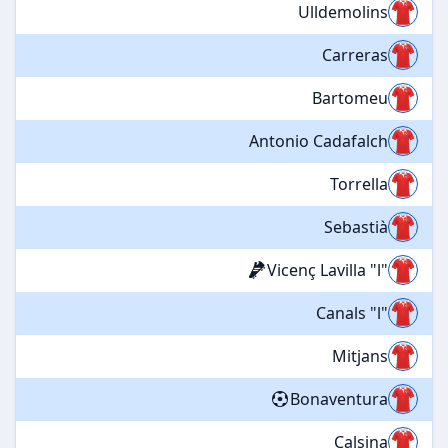
Ulldemolins
Carreras
Bartomeu
Antonio Cadafalch
Torrella
Sebastià
Vicenç Lavilla "l"
Canals "l"
Mitjans
Bonaventura
Calsina