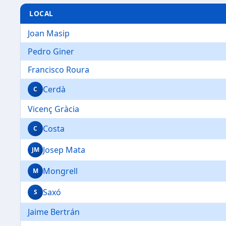
LOCAL
Joan Masip
Pedro Giner
Francisco Roura
Cerdà
C
Vicenç Gràcia
Costa
C
Josep Mata
JM
Mongrell
M
Saxó
S
Jaime Bertrán