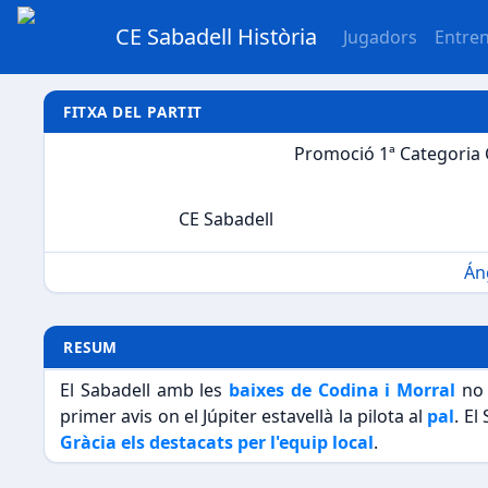
CE Sabadell Història
Jugadors
Entre
FITXA DEL PARTIT
Promoció 1ª Categoria 
CE Sabadell
Án
RESUM
El Sabadell amb les
baixes de Codina i Morral
no 
primer avis on el Júpiter estavellà la pilota al
pal
. El
Gràcia els destacats per l'equip local
.