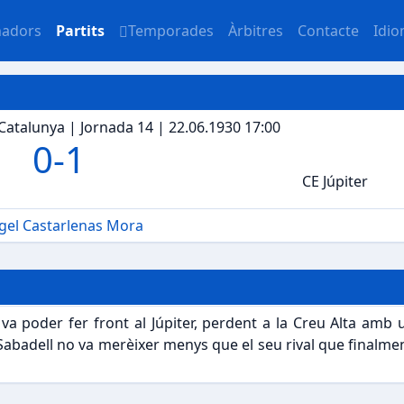
nadors
Partits
Temporades
Àrbitres
Contacte
Idi
Catalunya | Jornada 14 | 22.06.1930 17:00
0
-
1
CE Júpiter
gel Castarlenas Mora
va poder fer front al Júpiter, perdent a la Creu Alta amb 
 Sabadell no va merèixer menys que el seu rival que finalme