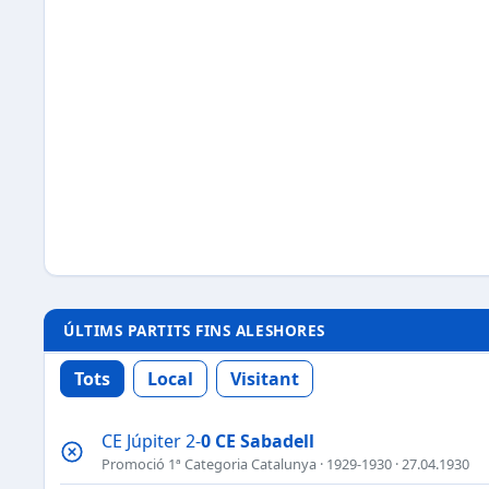
ÚLTIMS PARTITS FINS ALESHORES
Tots
Local
Visitant
CE Júpiter 2-
0
CE Sabadell
Promoció 1ª Categoria Catalunya
·
1929-1930
· 27.04.1930