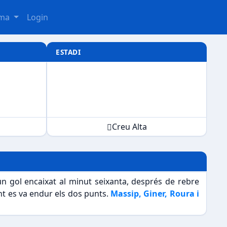
oma
Login
ESTADI
Creu Alta
un gol encaixat al minut seixanta, després de rebre
nt es va endur els dos punts.
Massip, Giner, Roura i