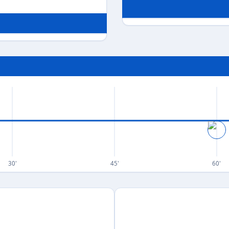
30'
45'
60'