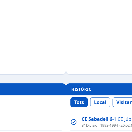
HISTÒRIC
Tots
Local
Visita
CE Sabadell
6
-1 CE Júp
3ª Divisió
·
1993-1994
· 20.02.