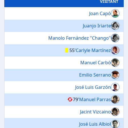
VISITANT
Joan Capó
Juanjo Iriarte
Manolo Fernández "Chango"
55'
Carlyle Martínez
Manuel Carbó
Emilio Serrano
José Luis Garzón
79'
Manuel Parras
Jacint Vizcaino
José Luis Albiol