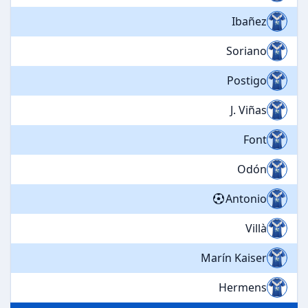
Ibañez
Soriano
Postigo
J. Viñas
Font
Odón
Antonio
Villà
Marín Kaiser
Hermens