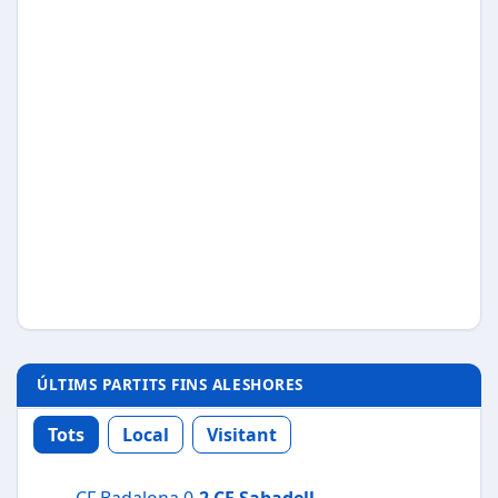
ÚLTIMS PARTITS FINS ALESHORES
Tots
Local
Visitant
CF Badalona 0-
2
CE Sabadell