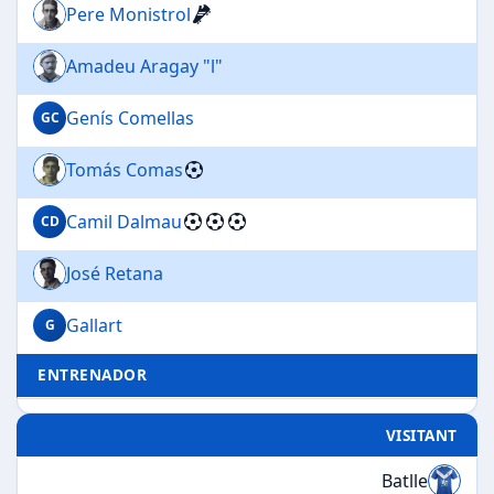
Pere Monistrol
Amadeu Aragay "l"
Genís Comellas
GC
Tomás Comas
Camil Dalmau
CD
José Retana
Gallart
G
ENTRENADOR
VISITANT
Batlle