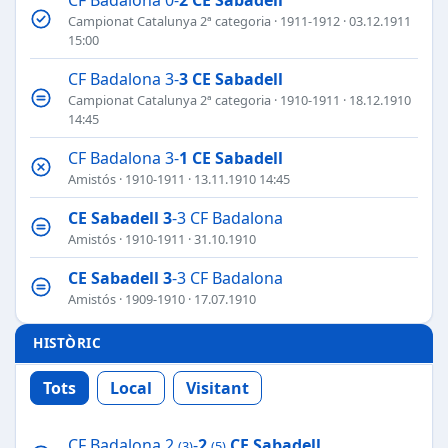
Campionat Catalunya 2ª categoria
·
1911-1912
· 03.12.1911
15:00
CF Badalona 3-
3
CE Sabadell
Campionat Catalunya 2ª categoria
·
1910-1911
· 18.12.1910
14:45
CF Badalona 3-
1
CE Sabadell
Amistós
·
1910-1911
· 13.11.1910 14:45
CE Sabadell
3
-3 CF Badalona
Amistós
·
1910-1911
· 31.10.1910
CE Sabadell
3
-3 CF Badalona
Amistós
·
1909-1910
· 17.07.1910
HISTÒRIC
Tots
Local
Visitant
CF Badalona 2
-
2
CE Sabadell
(3)
(5)