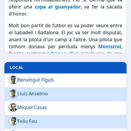
oferir una
copa al guanyador
, va fer la sacada
d'honor.
Molt bon partit de futbol es va poder veure entre
el Sabadell i Badalona. El joc va ser molt disputat,
anant la pilota d'un camp a l'altre. Una pilota que
tothom donava per perduda menys
Monistrol
,
l'acaba centrant i
Comas
d'un precís cop de cap
marca el primer gol pel Sabadell. Això fa créixer el
Sabadell i abans del descans,
Dalmau marca dos
LOCAL
gols
més. A la segona part,
Dalmau fa el tercer del
Benvingut Fíguls
seu compte
i el quart pel Sabadell. Antonio del
Badalona abans del final aconsegueix el de l'honor.
Lluis Anselmo
Destaquem per part del Sabadell a Fíguls,
Monistrol i Fau
.
Miquel Casas
Feliu Fau