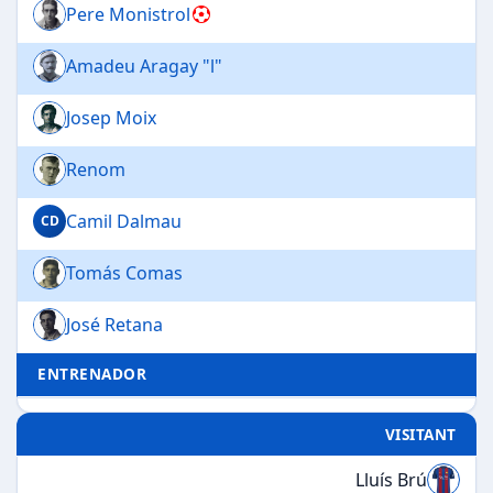
Pere Monistrol
Amadeu Aragay "l"
Josep Moix
Renom
Camil Dalmau
CD
Tomás Comas
José Retana
ENTRENADOR
VISITANT
Lluís Brú