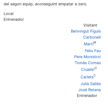
del segon equip, aconseguint empatar a zero.
Local
Entrenador
Visitant
Benvingut Fíguls
Carbonell
M
Martí
Feliu Fau
Pere Monistrol
Tomás Comas
¿C
Cruells
C
Carlets
Julià Sallés
José Retana
Entrenador