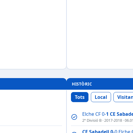
HISTÒRIC
Tots
Local
Visita
Elche CF 0-
1
CE Sabade
2ª Divisió B
·
2017-2018
· 06.0
CE Sabadell
0
-0 Elche 