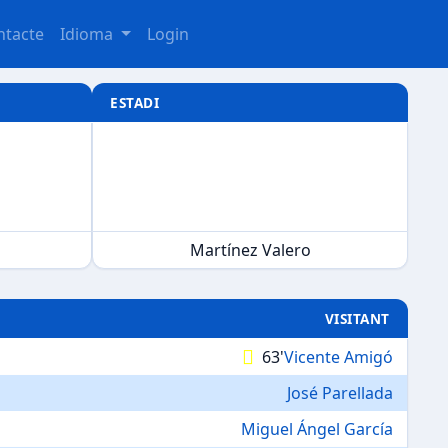
ntacte
Idioma
Login
ESTADI
Martínez Valero
VISITANT
63'
Vicente Amigó
José Parellada
Miguel Ángel García