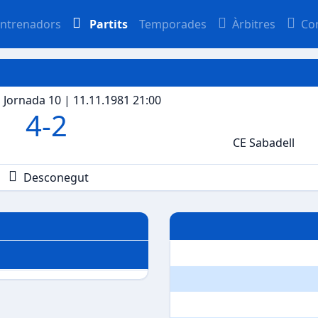
ntrenadors
Partits
Temporades
Àrbitres
Co
 | Jornada 10 | 11.11.1981 21:00
4
-
2
CE Sabadell
Desconegut