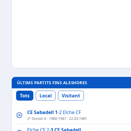
ÚLTIMS PARTITS FINS ALESHORES
Tots
Local
Visitant
CE Sabadell
1
-2 Elche CF
2ª Divisió A
·
1980-1981
· 22.03.1981
Elche CF 2-
3
CE Sabadell