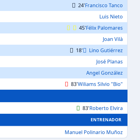
24'
Francisco Tanco
Luis Nieto
45'
Félix Palomares
Joan Vilà
18'
Lino Gutiérrez
José Planas
Angel González
83'
Wiliams Silvio "Bio"
83'
Roberto Elvira
ENTRENADOR
Manuel Polinario Muñoz