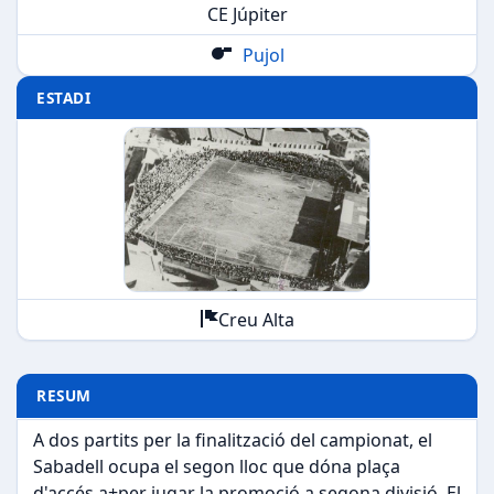
CE Júpiter
Pujol
ESTADI
Creu Alta
RESUM
A dos partits per la finalització del campionat, el
Sabadell ocupa el segon lloc que dóna plaça
d'accés a+per jugar la promoció a segona divisió. El