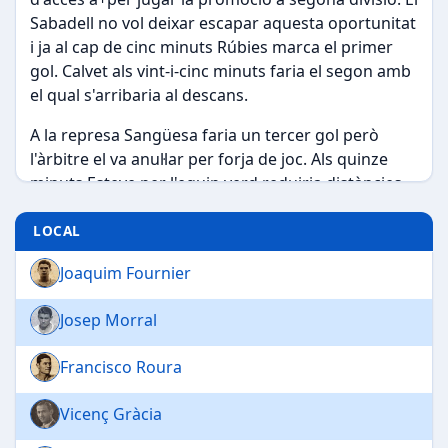
Sabadell no vol deixar escapar aquesta oportunitat
i ja al cap de cinc minuts Rúbies marca el primer
gol. Calvet als vint-i-cinc minuts faria el segon amb
el qual s'arribaria al descans.
A la represa Sangüesa faria un tercer gol però
l'àrbitre el va anul·lar per forja de joc. Als quinze
minuts Esteve per l'equip verd reduiria distàncies.
Poc abans d'aquest gol, Mas es va retirar lesionat.
Només quan Bertran al minut trenta va marcar el
LOCAL
tres a un el Júpiter va abaixar els braços quedant
Joaquim Fournier
totalment a mercès de l'equip blau.
Josep Morral
Francisco Roura
Vicenç Gràcia