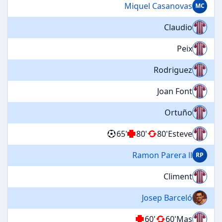
Miquel Casanovas
MC
Claudio
Peix
Rodriguez
Joan Font
Ortuño
65'
80'
80'
Esteve
Ramon Parera ll
RP
Climent
Josep Barceló
60'
60'
Mas