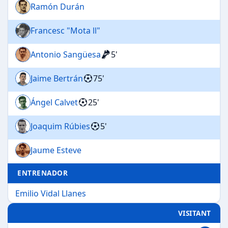
Ramón Durán
Francesc "Mota ll"
Antonio Sangüesa
5'
Jaime Bertrán
75'
Ángel Calvet
25'
Joaquim Rúbies
5'
Jaume Esteve
ENTRENADOR
Emilio Vidal Llanes
VISITANT